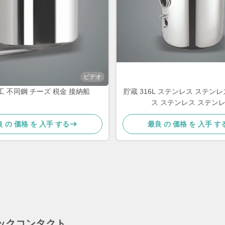
ビデオ
工 不同鋼 チーズ 税金 接納船
貯蔵 316L ステンレス ステン
ス ステンレス ステン
 の 価格 を 入手 する
最良 の 価格 を 入手 す
ックコンタクト