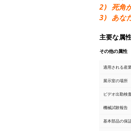
2) 死
3) あ
主要な属
その他の属性
適用される産
展示室の場所
ビデオ出勤検
機械試験報告
基本部品の保