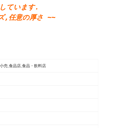
たしています.
,任意の厚さ ~~
小売,食品店,食品・飲料店