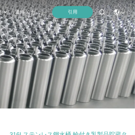
引用
連絡 ください
ト
316Lステンレス鋼水桶 輪付き乳製品貯蔵タ