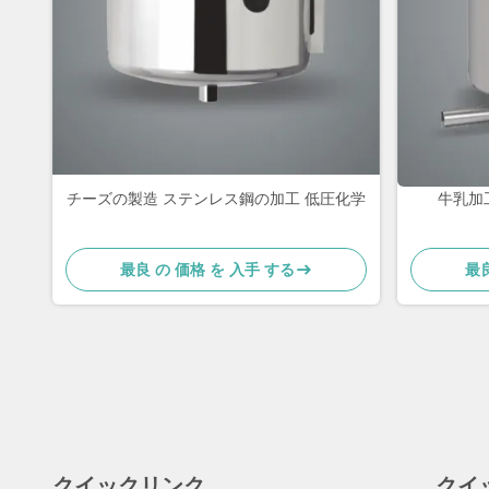
チーズの製造 ステンレス鋼の加工 低圧化学
牛乳加
最良 の 価格 を 入手 する
最良
クイックリンク
クイ