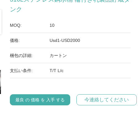
ンク
MOQ:
10
価格:
Usd1-USD2000
梱包の詳細:
カートン
支払い条件:
T/T L/c
今連絡してください
最良 の 価格 を 入手 する