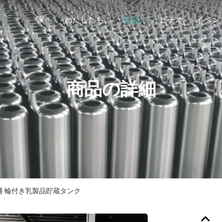
家へ
わたしたち に つい て
ビデオ
製品
イベン
商品の詳細
桶 輪付き乳製品貯蔵タンク