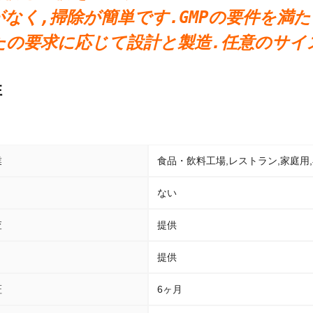
角がなく,掃除が簡単です.GMPの要件を満
なたの要求に応じて設計と製造.任意のサイズ
性
業
食品・飲料工場,レストラン,家庭用,
ない
査
提供
提供
証
6ヶ月