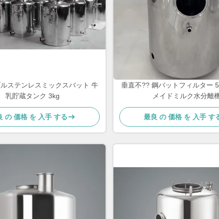
ルステンレスミックスバット 牛
垂直不?? 鋼バットフィルター 5
乳貯蔵タンク 3kg
メイドミルク水分離
 の 価格 を 入手 する
最良 の 価格 を 入手 す