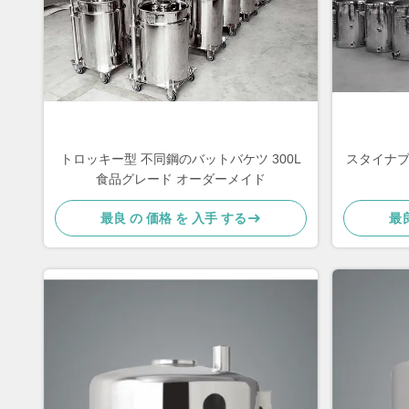
トロッキー型 不同鋼のバットバケツ 300L
スタイナブ
食品グレード オーダーメイド
最良 の 価格 を 入手 する
最良