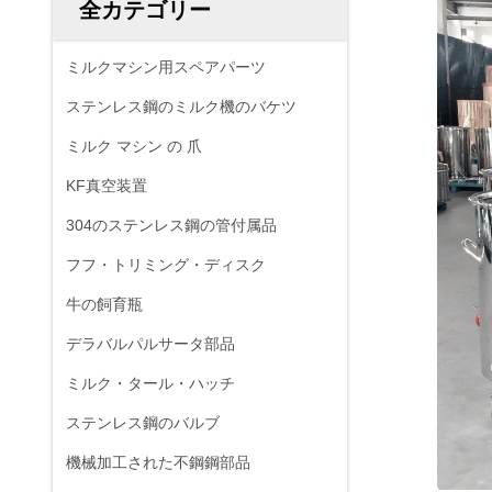
全カテゴリー
ミルクマシン用スペアパーツ
ステンレス鋼のミルク機のバケツ
ミルク マシン の 爪
KF真空装置
304のステンレス鋼の管付属品
フフ・トリミング・ディスク
牛の飼育瓶
デラバルパルサータ部品
ミルク・タール・ハッチ
ステンレス鋼のバルブ
機械加工された不鋼鋼部品