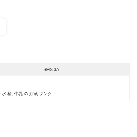
SMS 3A
 水 桶
, 
牛乳 の 貯蔵 タンク