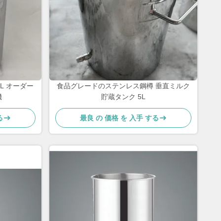
L オーダー
食品グレードのステンレス鋼樽 垂直ミルク
機
貯蔵タンク 5L
る
最良 の 価格 を 入手 する