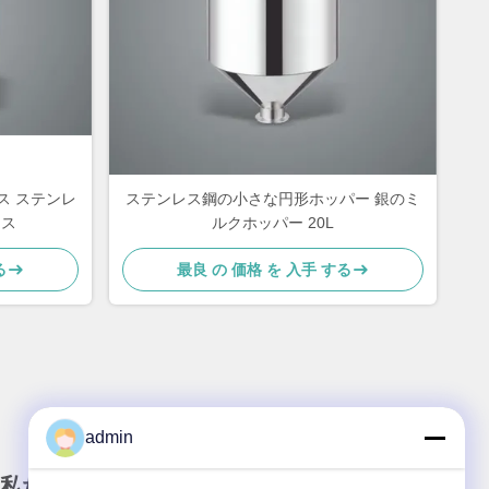
レス ステンレ
ステンレス鋼の小さな円形ホッパー 銀のミ
レス
ルクホッパー 20L
る
最良 の 価格 を 入手 する
admin
私たちのニュースレター