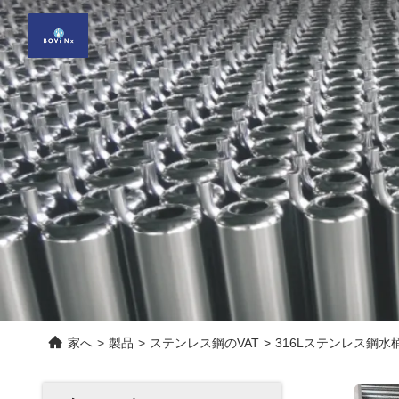
家へ
>
製品
>
ステンレス鋼のVAT
>
316Lステンレス鋼水