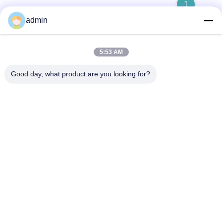
1
admin
5:53 AM
クイックコンタクト
Good day, what product are you looking for?
住所
第236号 リン・ロード 温州 ゼジアン 中国
テレ
86-138-677-25587
メール
bovinx@milkmachineparts.com
プライバシーポリシー
|
地図
| 中国 良質 ミルクマシン用スペア