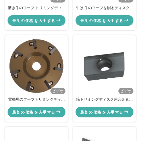
磨き牛のフーフ トリミングディス
牛は,牛のフーフを削るディスクを
クホイール 8刃 速い足 鋭い
磨く 8 刃 鋭い刃のタイプ
最良 の 価格 を 入手 する
最良 の 価格 を 入手 する
ビデオ
ビデオ
電動馬のフーフトリミングディス
蹄トリミングディスク用合金素材
ク 牛のフーフ・グライダー・ディ
替刃、3ヶ月保証、多面トリミン
スクの修理
グ対応
最良 の 価格 を 入手 する
最良 の 価格 を 入手 する