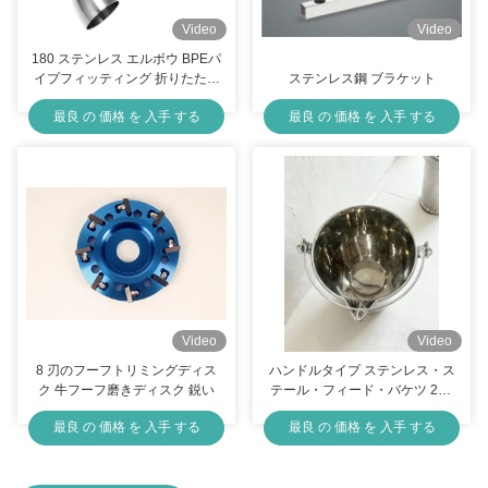
Video
Video
180 ステンレス エルボウ BPEパ
イプフィッティング 折りたたみ
ステンレス鋼 ブラケット
S/S 304 316 食品規格
最良 の 価格 を 入手 する
最良 の 価格 を 入手 する
Video
Video
8 刃のフーフトリミングディス
ハンドルタイプ ステンレス・ス
ク 牛フーフ磨きディスク 鋭い
テール・フィード・バケツ 20L
ステンレス・ステール・ミルカ
最良 の 価格 を 入手 する
最良 の 価格 を 入手 する
ー