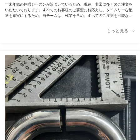
年末年始の休暇シーズンが近づいているため、現在、非常に多くのご注文を
いただいております。すべてのお客様のご要望にお応えし、タイムリーな配
送を確実にするため、当チームは、残業を含め、すべてのご注文を可能な限
り効率的に処理し、履行するために懸命に努力しております。 旧正月休暇が
始まる前に発送の手配をいたします。しかし、現在の業務量と潜在的な物流
もっと見る
上の制約を考慮し、まだご注文がお済みでない場合は、できるだけ早くご注
文いただくことを強くお勧めします。これにより、配送スケジュールを確保
し、商品が期日通りに配達されるようにすることができます。...