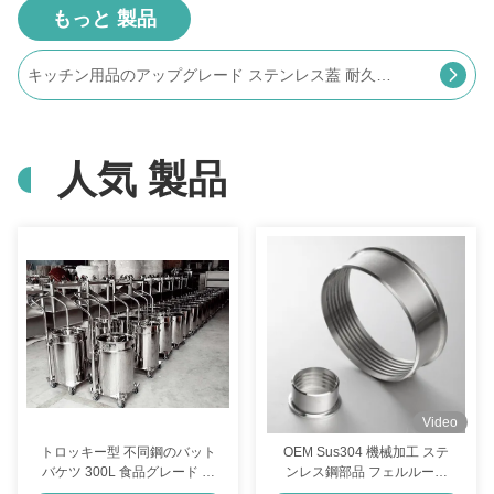
もっと 製品
ドラム型ステンレス鋼のバケツ 蓋付き 収納
人気 製品
Video
トロッキー型 不同鋼のバット
OEM Sus304 機械加工 ステ
バケツ 300L 食品グレード オ
ンレス鋼部品 フェルルール
ーダーメイド
パーソナライズ可能