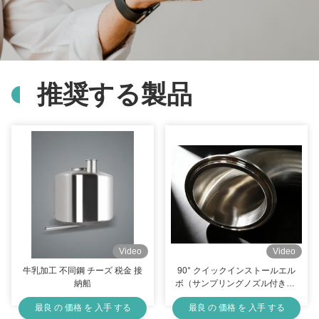
推奨する製品
Video
Video
牛乳加工 不同鋼 チーズ 税金 接
90° クイックインストールエル
納船
ボ（サンプリングノズル付き）-
食品グレード、デッドコーナー
最良 の 価格 を 入手 する
最良 の 価格 を 入手 する
フリー設計で清掃が容易