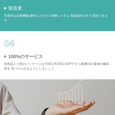
製造業
先進的な自動機械 厳格なプロセス制御システム 電気端末を全て 製造できま
す
04
100%のサービス
卸売品と小型のパッケージは FOB,CIF,DDU,DDPです 心配事項の最善の解決
策を 見つけられるようにしましょう.