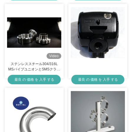
Video
ステンレススチール304/316L
MSパイプユニオンとSMSクラン
プユニオン Ra ≤ 0.8 μm 表面仕
最良 の 価格 を 入手 する
最良 の 価格 を 入手 する
上げ 3-A衛生基準を満たす