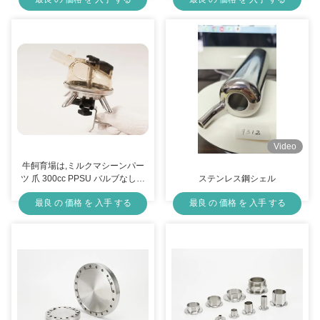
ステンレス
Video
牛飼育場は,ミルクマシーンパー
ツ 爪 300cc PPSU バルブなしの
ステンレス鋼シェル
材料を使用します
最良 の 価格 を 入手 する
最良 の 価格 を 入手 する