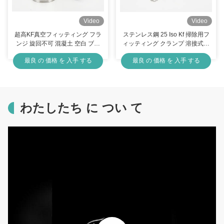
Video
Video
超高KF真空フィッティング フラ
ステンレス鋼 25 Iso Kf 掃除用フ
ンジ 旋回不可 混凝土 空白 ブラ
ィッティング クランプ 溶接式真
インド フランジ
空フレンズ接頭型
最良 の 価格 を 入手 する
最良 の 価格 を 入手 する
わたしたち に つい て