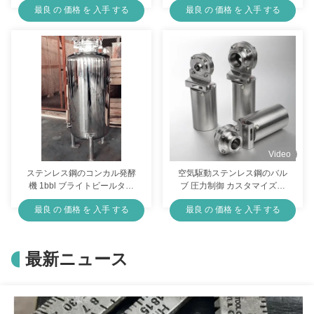
最良 の 価格 を 入手 する
最良 の 価格 を 入手 する
Video
ステンレス鋼のコンカル発酵
空気駆動ステンレス鋼のバル
機 1bbl ブライトビールタン
ブ 圧力制御 カスタマイズサ
ク 貯蔵
イズ
最良 の 価格 を 入手 する
最良 の 価格 を 入手 する
最新ニュース