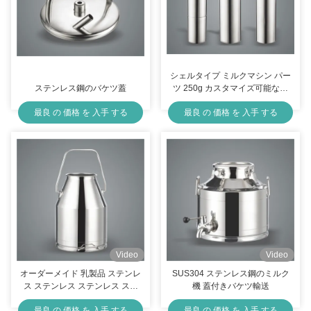
シェルタイプ ミルクマシン パー
ステンレス鋼のバケツ蓋
ツ 250g カスタマイズ可能なヤ
ギ用
最良 の 価格 を 入手 する
最良 の 価格 を 入手 する
Video
Video
オーダーメイド 乳製品 ステンレ
SUS304 ステンレス鋼のミルク
ス ステンレス ステンレス ステ
機 蓋付きバケツ輸送
ンレス ステンレス ステンレス
最良 の 価格 を 入手 する
最良 の 価格 を 入手 する