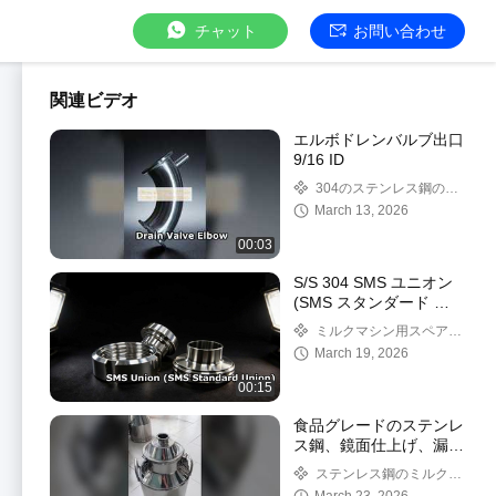
チャット
お問い合わせ
関連ビデオ
エルボドレンバルブ出口
9/16 ID
304のステンレス鋼の管
付属品
March 13, 2026
00:03
S/S 304 SMS ユニオン
(SMS スタンダード ユ
ニオン)
ミルクマシン用スペアパ
ーツ
March 19, 2026
00:15
食品グレードのステンレ
ス鋼、鏡面仕上げ、漏れ
防止クランプ蓋。乳製
ステンレス鋼のミルク機
品、製薬、飲料用。ボビ
のバケツ