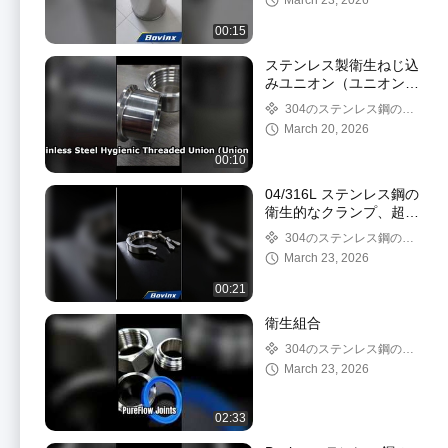
March 23, 2026
ンスq
00:15
ステンレス製衛生ねじ込
みユニオン（ユニオンコ
ネクタ）
304のステンレス鋼の管
付属品
March 20, 2026
00:10
04/316L ステンレス鋼の
衛生的なクランプ、超滑
らかに研磨された内側の
304のステンレス鋼の管
溝と工具不要のクイック
付属品
March 23, 2026
I
00:21
衛生組合
304のステンレス鋼の管
付属品
March 23, 2026
02:33