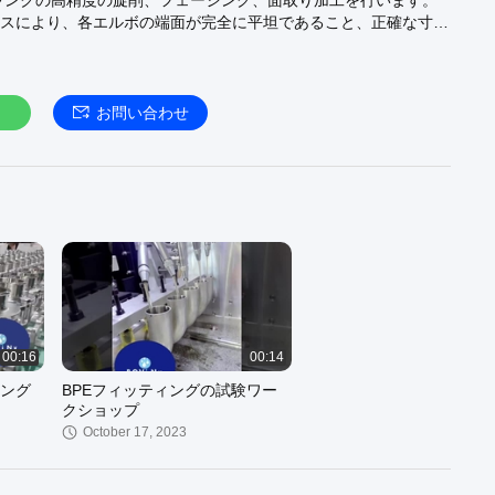
ランクの高精度の旋削、フェーシング、面取り加工を行います。
スにより、各エルボの端面が完全に平坦であること、正確な寸法
たベベル角度が保証されます。これらは、衛生配管システム、食
び産業パイプライン プロジェクトにおけるシームレス溶接、漏
、および長期信頼性に不可欠です。
お問い合わせ
00:16
00:14
ング
BPEフィッティングの試験ワー
クショップ
October 17, 2023