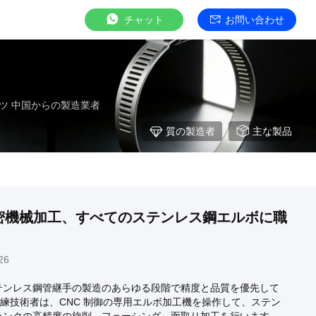
チャット
お問い合わせ
ツ 中国からの製造業者
質の製造者
主な製品
: 精密機械加工、すべてのステンレス鋼エルボに職
26
は、ステンレス鋼管継手の製造のあらゆる段階で精度と品質を優先して
練技術者は、CNC 制御の専用エルボ加工機を操作して、ステン