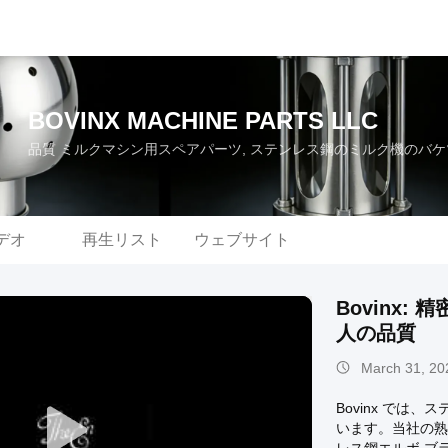
BOVINX MACHINE PARTS LLC
品質 ミルクマシン用スペアパーツ, ステンレス鋼のミルク機のバケ
デオ
再生リスト
ウェブサイト
Bovinx
人の品質
March 31, 20
Bovinx で
います。当社の熟