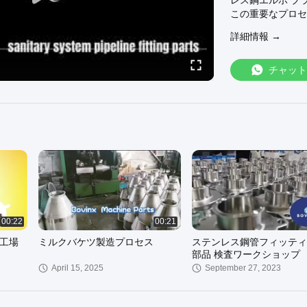
レス鋼エルボ ブ
この重要なプロセ
公差、標準化され
詳細情報 →
品加工装置、およ
れのない組み立て
チャット
00:22
00:21
造工場
ミルクバケツ製造プロセス
ステンレス鋼管フィッティ
部品 検査ワークショップ
April 15, 2025
September 27, 2023