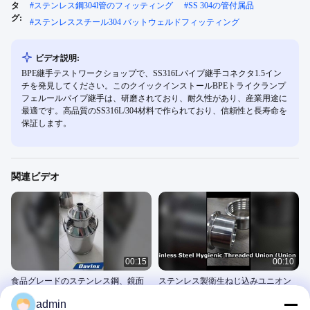
タ
#
ステンレス鋼304l管のフィッティング
#
SS 304の管付属品
グ:
#
ステンレススチール304 バットウェルドフィッティング
ビデオ説明:
BPE継手テストワークショップで、SS316Lパイプ継手コネクタ1.5イン
チを発見してください。このクイックインストールBPEトライクランプ
フェルールパイプ継手は、研磨されており、耐久性があり、産業用途に
最適です。高品質のSS316L/304材料で作られており、信頼性と長寿命を
保証します。
関連ビデオ
00:15
00:10
食品グレードのステンレス鋼、鏡面
ステンレス製衛生ねじ込みユニオン
仕上げ、漏れ防止クランプ蓋。乳製
（ユニオンコネクタ）
admin
品、製薬、飲料用。ボビンスq
ステンレス鋼のミルク機のバケ
304のステンレス鋼の管付属品