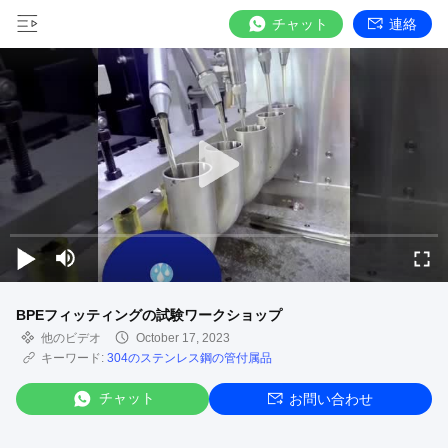
チャット
連絡
BPEフィッティングの試験ワークショップ
他のビデオ
October 17, 2023
キーワード:
304のステンレス鋼の管付属品
チャット
お問い合わせ