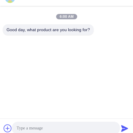
ツ
March 20, 2026
March 23, 2026
6:00 AM
Good day, what product are you looking for?
00:21
02:33
04/316L ステンレス鋼の衛生的なク
衛生組合
ランプ、超滑らかに研磨された内側
304のステンレス鋼の管付属品
の溝と工具不要のクイック I
304のステンレス鋼の管付属品
March 23, 2026
March 23, 2026
00:16
00:15
Bovinx ステンレス鋼の衛生的なクリ
S/S 304 SMS ユニオン (SMS スタン
ーニング ボール
ダード ユニオン)
304のステンレス鋼の管付属品
ミルクマシン用スペアパーツ
March 20, 2026
March 19, 2026