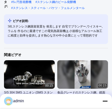
タ
#
Ss 円形発酵機
#
ステンレス鋼のビール発酵機
グ:
#
ステンレス・スティール・バケツ・フェルメンタール
ビデオ説明:
50Lステンレス鋼蒸留装置を 発見します 自宅でブランデー,ウイスキー,
ラムを 作るのに最適ですこの電気熱蒸留機は,小規模なアルコール加工
に精度と効率を提供します熱心な方や中小企業にとって理想的です
関連ビデオ
00:15
00:15
S/S 304 SMS ユニオン (SMS スタン
食品グレードのステンレス鋼、鏡面
ダード ユニオン)
仕上げ、漏れ防止クランプ蓋。乳製
admin
品、製薬、飲料用。ボビンスq
ミルクマシン用スペアパーツ
ステンレス鋼のミルク機のバケ
ツ
March 19, 2026
March 23, 2026