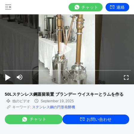
チャット
連絡
50Lステンレス鋼蒸留装置 ブランデー ウイスキーとラムを作る
他のビデオ
September 19, 2025
キーワード:
ステンレス鋼の円形発酵機
チャット
お問い合わせ