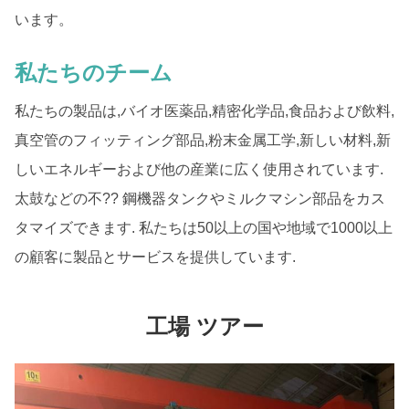
います。
私たちのチーム
私たちの製品は,バイオ医薬品,精密化学品,食品および飲料,
真空管のフィッティング部品,粉末金属工学,新しい材料,新
しいエネルギーおよび他の産業に広く使用されています.
太鼓などの不?? 鋼機器タンクやミルクマシン部品をカス
タマイズできます. 私たちは50以上の国や地域で1000以上
の顧客に製品とサービスを提供しています.
工場 ツアー