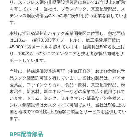
り、ステンレス鋼の非標準設備製造において17年以上の経験
を有しています。当社は、プラスチック、真空配管部品、ス
テンレス鋼設備部品の3つの専門分野を持つ企業を有していま
す。
本社は浙江省温州市ハイテク産業開発区に位置し、敷地面積
は110ムー（約73,333平方メートル）、総工場建屋面積は
45,000平方メートルを超えています。従業員は500名以上お
り、100名以上のシニアエンジニアと技術者が製品開発をサ
ポートしています。
当社は、特殊設備製造許可証（中低圧容器）および危険化学
品タンク製造許可証を有しています。当社の製品は、バイオ
医薬品、ファインケミカル、食品・飲料、真空配管部品、粉
末冶金、新素材、新エネルギーなどの産業で広く使用されて
います。ドラム、タンク、ミルクマシン部品などの各種ステ
ンレス鋼製設備はカスタマイズ可能であり、当社は50以上の
国と地域で1000社以上の顧客に製品とサービスを提供してい
ます。
BPE配管部品