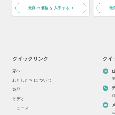
最良 の 価格 を 入手 する
最良
クイックリンク
クイ
家へ
第
わたしたち に つい て
製品
8
ビデオ
ニュース
b