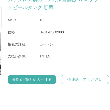
トビールタンク 貯蔵
MOQ:
10
価格:
Usd1-USD2000
梱包の詳細:
カートン
支払い条件:
T/T L/c
今連絡してください
最良 の 価格 を 入手 する