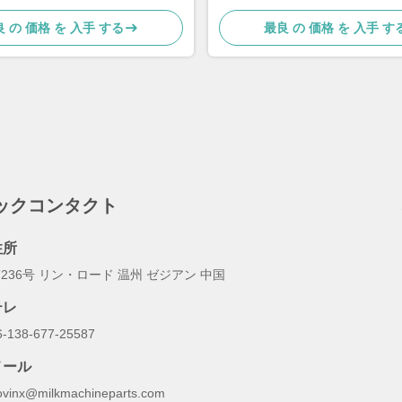
 の 価格 を 入手 する
最良 の 価格 を 入手 す
ックコンタクト
住所
236号 リン・ロード 温州 ゼジアン 中国
テレ
6-138-677-25587
メール
ovinx@milkmachineparts.com