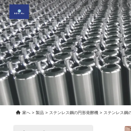
家へ
>
製品
>
ステンレス鋼の円形発酵機
>
ステンレス鋼の