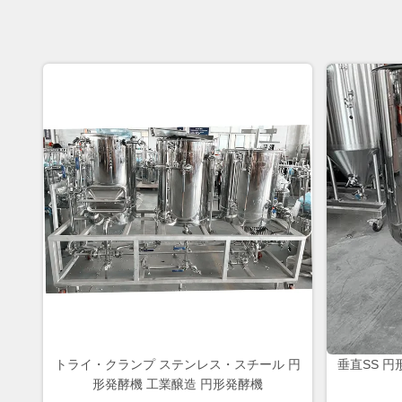
トライ・クランプ ステンレス・スチール 円
垂直SS 円
形発酵機 工業醸造 円形発酵機