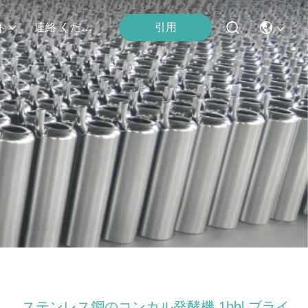
引用
連絡 ください
ト
ステンレス鋼のコンカル発酵機 1bbl ブライ