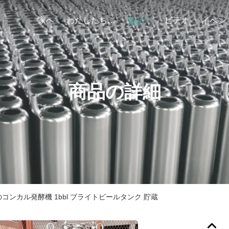
家へ
わたしたち に つい て
ビデオ
製品
イベン
商品の詳細
コンカル発酵機 1bbl ブライトビールタンク 貯蔵