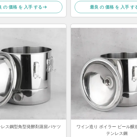
 の 価格 を 入手 する
最良 の 価格 を 入手 す
ンレス鋼型角型発酵剤蒸留バケツ
ワイン造り ボイラー ビール醸
テンレス鋼