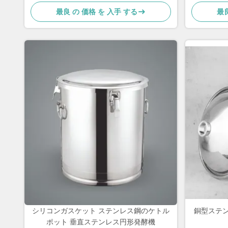
最良 の 価格 を 入手 する
最良
シリコンガスケット ステンレス鋼のケトル
銅型ステ
ポット 垂直ステンレス円形発酵機