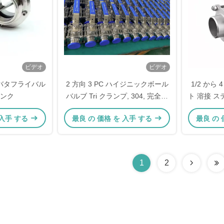
ビデオ
ビデオ
バタフライバル
2 方向 3 PC ハイジニックボール
1/2 から
ンク
バルブ Tri クランプ, 304, 完全に
ト 溶接 ス
エンカプスルされた PTFE フィラ
ル バ
 入手 する
最良 の 価格 を 入手 する
最良 の 
ー 高マウント
1
2