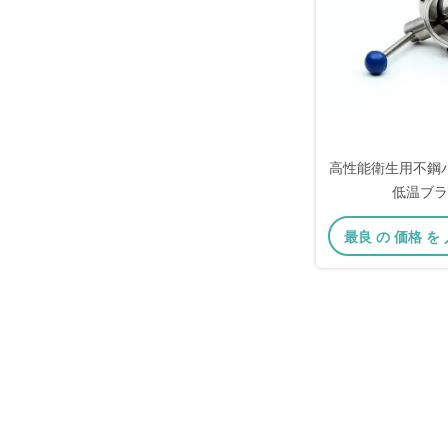
高性能衛生用不鋼
低温ブラ
最良 の 価格 を