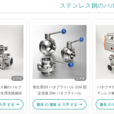
ステンレス鋼のバ
ビデオ
ビデオ
ス鋼のバルブ
衛生用SS バタフライバル 316l 固
パネウマ
4 衛生用溶接接続
定溶接 DIN バタフライバル
テンレス
 入手 する
最良 の 価格 を 入手 する
最良 の 