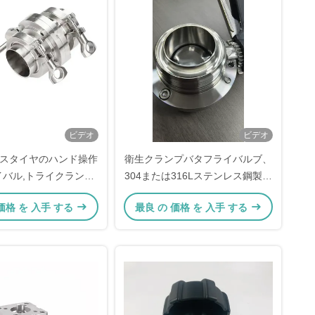
ビデオ
ビデオ
スタイヤのハンド操作
衛生クランプバタフライバルブ、
イバル,トライクランプ
304または316Lステンレス鋼製、
ール コンプリートセッ
鏡面研磨仕上げ（Ra ≤
価格 を 入手 する
最良 の 価格 を 入手 する
ト
0.8μm）、クイッククランプ
（TC）接続用