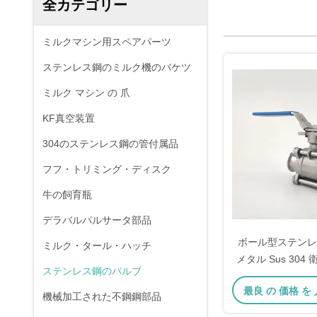
全カテゴリー
ミルクマシン用スペアパーツ
ステンレス鋼のミルク機のバケツ
ミルク マシン の 爪
KF真空装置
304のステンレス鋼の管付属品
フフ・トリミング・ディスク
牛の飼育瓶
デラバルパルサータ部品
ボール型ステンレ
ミルク・タール・ハッチ
メタル Sus 30
ステンレス鋼のバルブ
最良 の 価格 を
機械加工された不鋼鋼部品