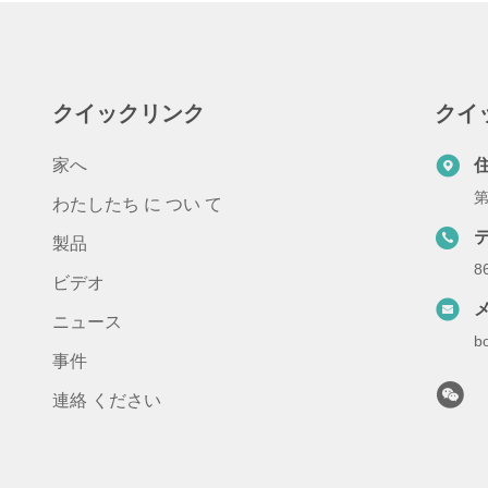
クイックリンク
クイ
家へ
第
わたしたち に つい て
製品
8
ビデオ
ニュース
b
事件
連絡 ください