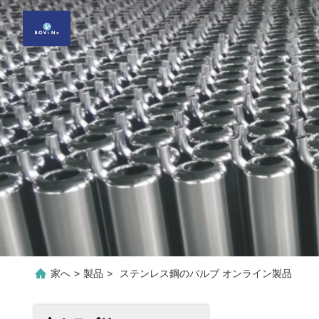
家へ
>
製品
>
ステンレス鋼のバルブ オンライン製品