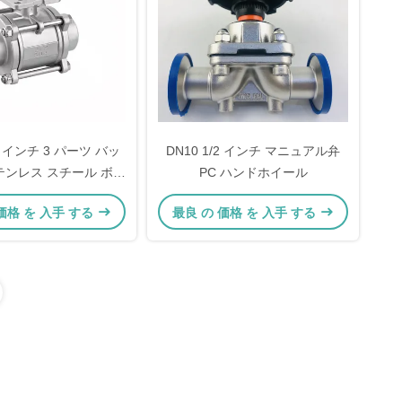
 4 インチ 3 パーツ バッ
DN10 1/2 インチ マニュアル弁
テンレス スチール ボー
PC ハンドホイール
ルブ 1000WOG
価格 を 入手 する
最良 の 価格 を 入手 する