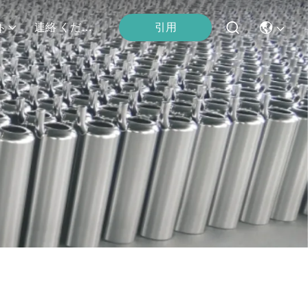
引用
連絡 ください
ト