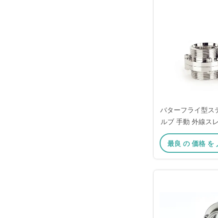
バターフライ型ス
ルブ 手動 外線スレ
最良 の 価格 を