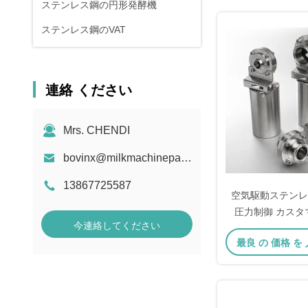
ステンレス鋼の円形発酵機
ステンレス鋼のVAT
連絡 ください
Mrs. CHENDI
bovinx@milkmachineparts.com
13867725587
空気駆動ステンレ
圧力制御 カスタ
今連絡してください
最良 の 価格 を