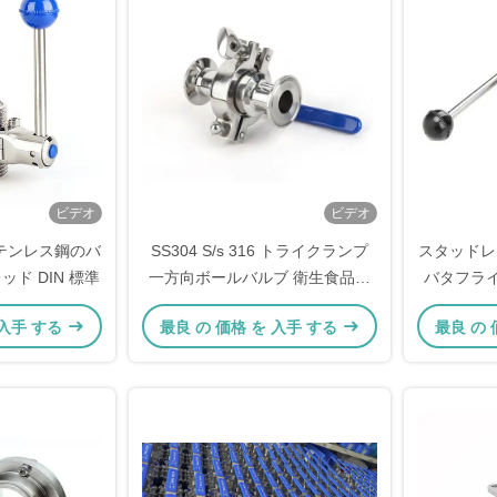
ビデオ
ビデオ
テンレス鋼のバ
SS304 S/s 316 トライクランプ
スタッドレ
ッド DIN 標準
一方向ボールバルブ 衛生食品グ
バタフラ
レード 3 パーツ 3A CE
フェルル
 入手 する
最良 の 価格 を 入手 する
最良 の 