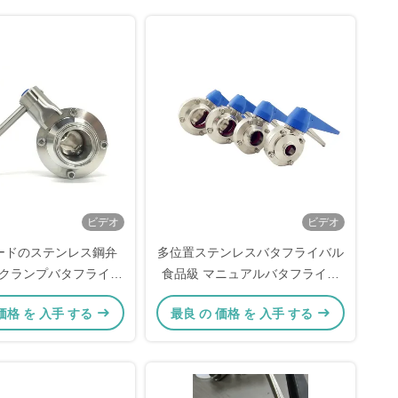
ビデオ
ビデオ
ードのステンレス鋼弁
多位置ステンレスバタフライバル
ライクランプバタフライバ
食品級 マニュアルバタフライバ
ル Ss304
ル
価格 を 入手 する
最良 の 価格 を 入手 する