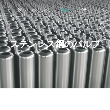
家へ
わたしたち に つい て
ビデオ
製品
イベン
ステンレス鋼のバルブ