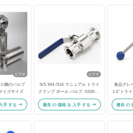
ビデオ
ビデオ
ス鋼のバルブ
S/S 304 /316 マニュアル トライ
食品グレ
マイズサイズ
クランプ ボール バルブ, SS304 2
1.5"ト
方向 ステンレス スチール ボール
 入手 する
最良 の 価格 を 入手 する
最良 の 
バルブ