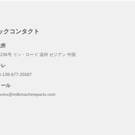
ックコンタクト
住所
236号 リン・ロード 温州 ゼジアン 中国
テレ
6-138-677-25587
メール
ovinx@milkmachineparts.com