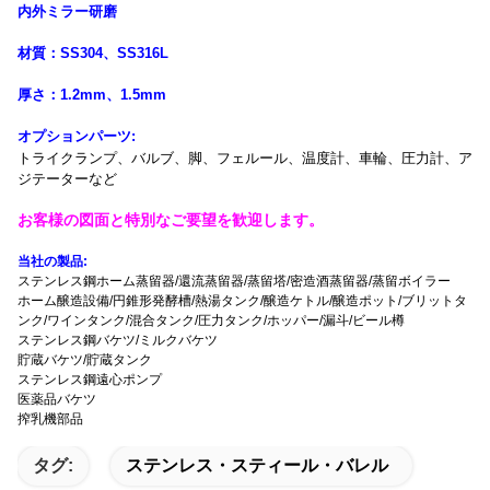
内外ミラー研磨
材質：SS304、SS316L
厚さ：1.2mm、1.5mm
オプションパーツ:
トライクランプ、バルブ、脚、フェルール、温度計、車輪、圧力計、ア
ジテーターなど
お客様の図面と特別なご要望を歓迎します。
当社の製品:
ステンレス鋼ホーム蒸留器/還流蒸留器/蒸留塔/密造酒蒸留器/蒸留ボイラー
ホーム醸造設備/円錐形発酵槽/熱湯タンク/醸造ケトル/醸造ポット/ブリットタ
ンク/ワインタンク/混合タンク/圧力タンク/ホッパー/漏斗/ビール樽
ステンレス鋼バケツ/ミルクバケツ
貯蔵バケツ/貯蔵タンク
ステンレス鋼遠心ポンプ
医薬品バケツ
搾乳機部品
タグ:
ステンレス・スティール・バレル