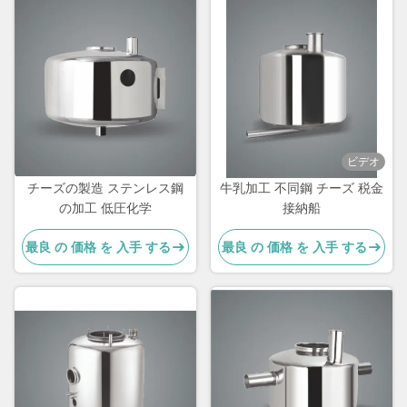
ビデオ
チーズの製造 ステンレス鋼
牛乳加工 不同鋼 チーズ 税金
の加工 低圧化学
接納船
最良 の 価格 を 入手 する
最良 の 価格 を 入手 する