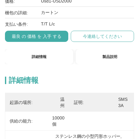
Usd1-USD2000
価格:
カートン
梱包の詳細:
T/T L/c
支払い条件:
最良 の 価格 を 入手 する
今連絡してください
詳細情報
製品説明
詳細情報
温
SMS 
起源の場所:
証明:
州
3A
10000
供給の能力:
個
ステンレス鋼の小型円形ホッパー
, 