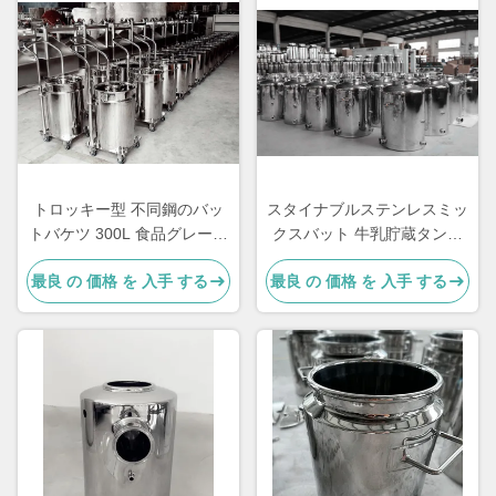
トロッキー型 不同鋼のバッ
スタイナブルステンレスミッ
トバケツ 300L 食品グレード
クスバット 牛乳貯蔵タンク
オーダーメイド
3kg
最良 の 価格 を 入手 する
最良 の 価格 を 入手 する