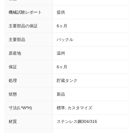
機械試験レポート
提供
主要部品の保証
6ヶ月
主要部品
バックル
原産地
温州
保証
6ヶ月
処理
貯蔵タンク
状態
新品
寸法(L*W*H)
標準; カスタマイズ
材質
ステンレス鋼304/316