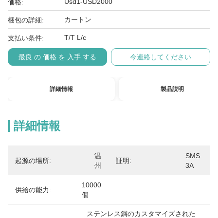
Usd1-USD2000
価格:
カートン
梱包の詳細:
T/T L/c
支払い条件:
最良 の 価格 を 入手 する
今連絡してください
詳細情報
製品説明
詳細情報
温
SMS 
起源の場所:
証明:
州
3A
10000
供給の能力:
個
ステンレス鋼のカスタマイズされた