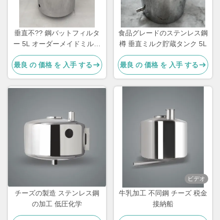
垂直不?? 鋼バットフィルタ
食品グレードのステンレス鋼
ー 5L オーダーメイドミルク
樽 垂直ミルク貯蔵タンク 5L
水分離機
最良 の 価格 を 入手 する
最良 の 価格 を 入手 する
ビデオ
チーズの製造 ステンレス鋼
牛乳加工 不同鋼 チーズ 税金
の加工 低圧化学
接納船