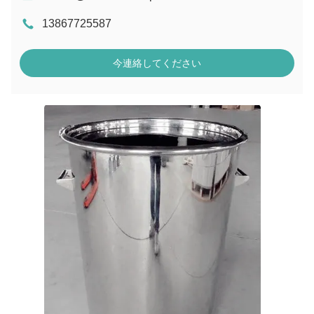
13867725587
今連絡してください