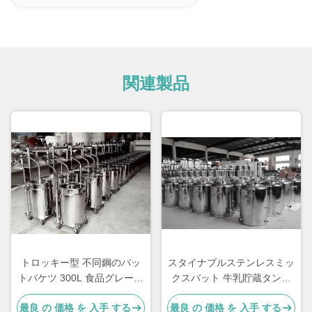
関連製品
トロッキー型 不同鋼のバッ
スタイナブルステンレスミッ
トバケツ 300L 食品グレード
クスバット 牛乳貯蔵タンク
オーダーメイド
3kg
最良 の 価格 を 入手 する
最良 の 価格 を 入手 する