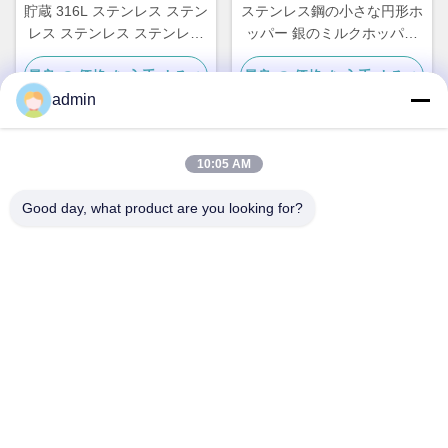
貯蔵 316L ステンレス ステン
ステンレス鋼の小さな円形ホ
レス ステンレス ステンレス
ッパー 銀のミルクホッパー
ステンレス
20L
最良 の 価格 を 入手 する
最良 の 価格 を 入手 する
admin
10:05 AM
クイックコンタクト
Good day, what product are you looking for?
住所
第236号 リン・ロード 温州 ゼジアン 中国
テレ
86-138-677-25587
メール
bovinx@milkmachineparts.com