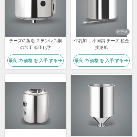
ビデオ
チーズの製造 ステンレス鋼
牛乳加工 不同鋼 チーズ 税金
の加工 低圧化学
接納船
最良 の 価格 を 入手 する
最良 の 価格 を 入手 する