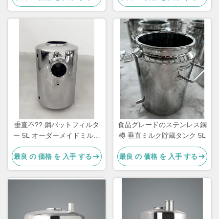
垂直不?? 鋼バットフィルタ
食品グレードのステンレス鋼
ー 5L オーダーメイドミルク
樽 垂直ミルク貯蔵タンク 5L
水分離機
最良 の 価格 を 入手 する
最良 の 価格 を 入手 する