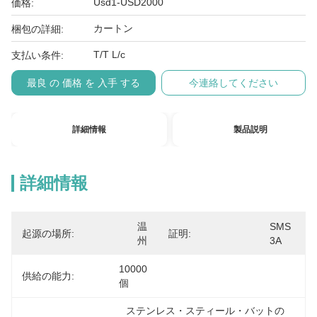
Usd1-USD2000
価格:
カートン
梱包の詳細:
T/T L/c
支払い条件:
最良 の 価格 を 入手 する
今連絡してください
詳細情報
製品説明
詳細情報
温
SMS 
起源の場所:
証明:
州
3A
10000
供給の能力:
個
ステンレス・スティール・バットの