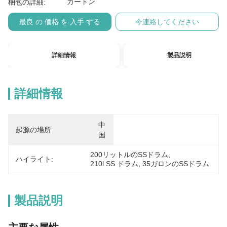
カートン
梱包の詳細:
最良 の 価格 を 入手 する
今連絡してください
詳細情報
製品説明
詳細情報
中
起源の場所:
国
200リットルのSSドラム
, 
ハイライト:
210l SS ドラム
, 
35ガロンのSSドラム
製品説明