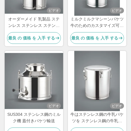
ビデオ
ビデオ
オーダーメイド 乳製品 ステ
ミルクミルクマシーンバケツ
ンレス ステンレス ステンレ
牛のためのカスタマイズ可能
ス ステンレス ステンレス ス
なミルクバケツ
最良 の 価格 を 入手 する
最良 の 価格 を 入手 する
テンレス ステンレス
使用
牛乳
ビデオ
ビデオ
SUS304 ステンレス鋼のミル
牛はステンレス鋼の牛乳バケ
ク機 蓋付きバケツ輸送
ツを ステンレス鋼の牛乳バ
ケツを