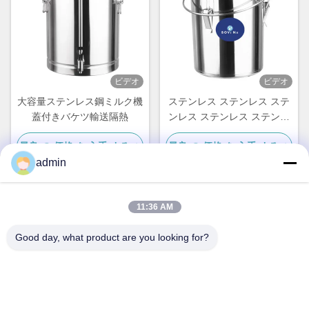
ビデオ
ビデオ
大容量ステンレス鋼ミルク機
ステンレス ステンレス ステ
蓋付きバケツ輸送隔熱
ンレス ステンレス ステンレ
ス ステンレス ステンレス
最良 の 価格 を 入手 する
最良 の 価格 を 入手 する
admin
11:36 AM
クイックコンタクト
Good day, what product are you looking for?
モデル番号
10L-2000L
住所
第236号 リン・ロード 温州 ゼジアン 中国
テレ