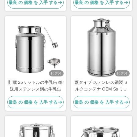
最良 の 価格 を 入手 する
最良 の 価格 を 入手 する
ビデオ
ビデオ
その他の属性
貯蔵 25リットルの牛乳缶 輸
蓋タイプ ステンレス鋼製 ミ
送用ステンレス鋼の牛乳缶
ルクコンテナ OEM Ss ミル
産地
温州 (中国)
クコンテナ 50L
最良 の 価格 を 入手 する
最良 の 価格 を 入手 する