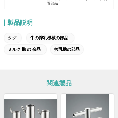
置部品
製品説明
タグ:
牛の搾乳機械の部品
ミルク 機 の 余品
搾乳機の部品
関連製品