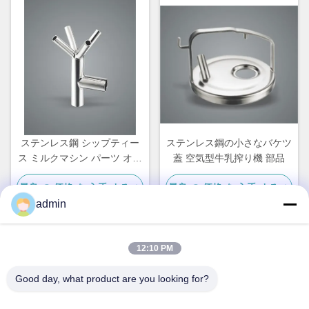
ステンレス鋼 シップティー
ステンレス鋼の小さなバケツ
ス ミルクマシン パーツ オー
蓋 空気型牛乳搾り機 部品
ダーメイド
最良 の 価格 を 入手 する
最良 の 価格 を 入手 する
admin
12:10 PM
クイックコンタクト
Good day, what product are you looking for?
住所