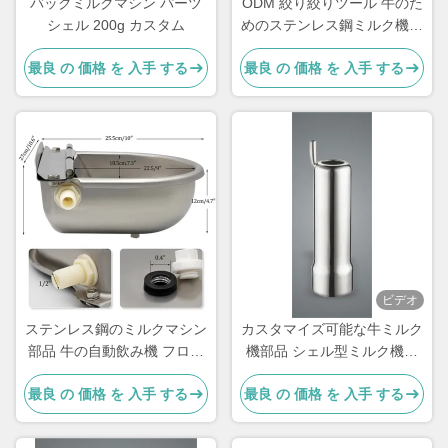
バックミルクマシン パーツ
ODM 絞り絞りツール 牛のた
シェル 200g カスタム
めのステンレス鋼ミルク機械
部品
最良 の 価格 を 入手 する
最良 の 価格 を 入手 する
ビデオ
ステンレス鋼のミルクマシン
カスタマイズ可能な牛ミルク
部品 牛の自動飲み機 フロー
機部品 シェル型ミルク機の
ター
交換部品
最良 の 価格 を 入手 する
最良 の 価格 を 入手 する