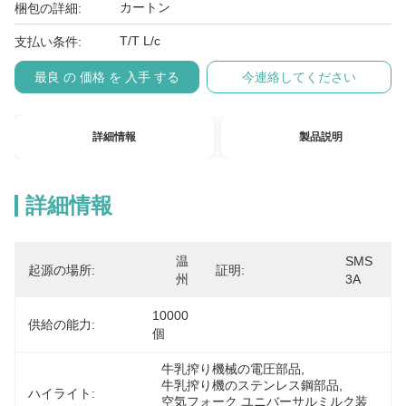
カートン
梱包の詳細:
T/T L/c
支払い条件:
最良 の 価格 を 入手 する
今連絡してください
詳細情報
製品説明
詳細情報
温
SMS 
起源の場所:
証明:
州
3A
10000
供給の能力:
個
牛乳搾り機械の電圧部品
, 
牛乳搾り機のステンレス鋼部品
, 
ハイライト:
空気フォーク ユニバーサルミルク装